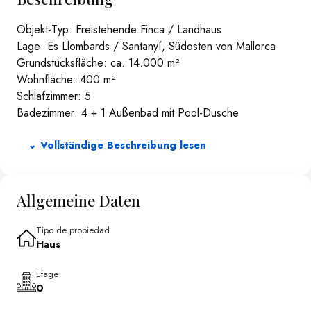
Objekt-Typ: Freistehende Finca / Landhaus
Lage: Es Llombards / Santanyí, Südosten von Mallorca
Grundstücksfläche: ca. 14.000 m²
Wohnfläche: 400 m²
Schlafzimmer: 5
Badezimmer: 4 + 1 Außenbad mit Pool-Dusche
ETV-Lizenz: Ferienvermietungslizenz für 10 Personen
⌄ Vollständige Beschreibung lesen
Baujahr: 2009 (Hervorragender, gepflegter Zustand)
OBJEKTBESCHREIBUNG
Diese charmante Finca, idyllisch gelegen zwischen den
Allgemeine Daten
charmanten Ortschaften Es Llombards und Santanyí,
verbindet die traditionelle Essenz der mallorquinischen
Tipo de propiedad
Architektur perfekt mit modernem Wohnkomfort. Das im
Haus
Jahr 2009 erbaute Anwesen befindet sich in einem
exzellenten Pflegezustand und bietet eine seltene
Etage
0
Besonderheit: Eine vollumfängliche, unbefristete Lizenz zur
Ferienvermietung (ETV) für bis zu 10 Personen. Dies