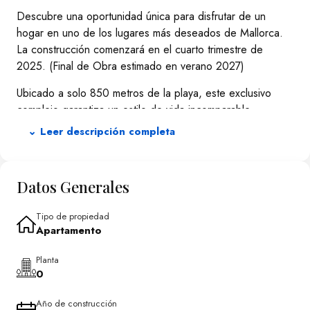
Descubre una oportunidad única para disfrutar de un
hogar en uno de los lugares más deseados de Mallorca.
La construcción comenzará en el cuarto trimestre de
2025. (Final de Obra estimado en verano 2027)
Ubicado a solo 850 metros de la playa, este exclusivo
complejo garantiza un estilo de vida incomparable,
combinando la cercanía al mar con todas las comodidades
⌄ Leer descripción completa
modernas.
*Características del Complejo*
Datos Generales
Residencial Cala Bona cuenta con 61 viviendas diseñadas
para satisfacer diversas necesidades. Las tipologías
Tipo de propiedad
disponibles son:
Apartamento
- Viviendas Libres : Ref: AP1291, desde 396.000€
Planta
Planta baja con jardín de 2, 3 o 4 habitaciones
0
Tercera planta con terraza y solarium de 2 o 3
habitaciones con Parking y Trastero incluido
Año de construcción