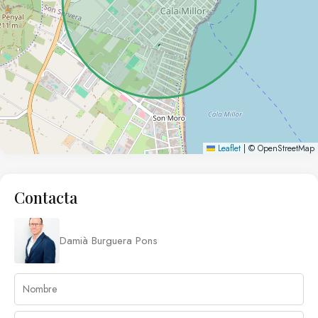
- 38 trasteros
No pierdas la oportunidad de ser parte de este
extraordinario complejo residencial, donde se unen la
comodidad, una ubicación excepcional y una alta calidad
de vida.
¡Descubre tu nuevo hogar en Residencial Cala Bona!
Contáctanos hoy mismo para más información y asegura tu
Leaflet
|
© OpenStreetMap
vivienda.
Contacta
Damià Burguera Pons