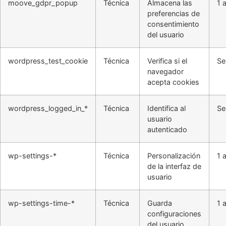
moove_gdpr_popup
Técnica
Almacena las
1 
preferencias de
consentimiento
del usuario
wordpress_test_cookie
Técnica
Verifica si el
Se
navegador
acepta cookies
wordpress_logged_in_*
Técnica
Identifica al
Se
usuario
autenticado
wp-settings-*
Técnica
Personalización
1 
de la interfaz de
usuario
wp-settings-time-*
Técnica
Guarda
1 
configuraciones
del usuario