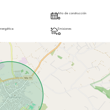
Año de construcción
0
energética
Emisiones
G