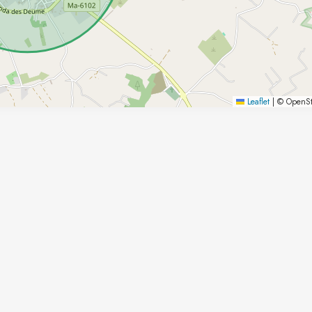
Leaflet
|
© OpenSt