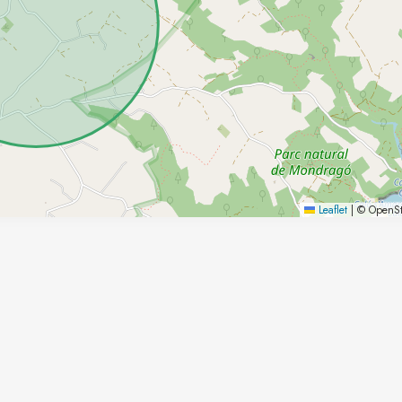
Leaflet
|
© OpenSt