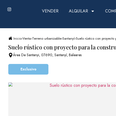
VENDER
ALQUILAR
COM
Inicio
›
Venta
›
Terreno urbanizable
›
Santanyí
›
Suelo rústico con proyecto 
Suelo rústico con proyecto para la constr
Área De Santanyi, 07690, Santanyí, Baleares
Exclusivo