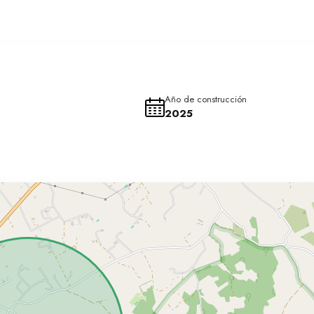
 lo que reduce tiempos e incertidumbre administrativa:
n fase final de concesión, lo que permite iniciar las obras de for
Año de construcción
iza el valor de la parcela:
2025
r prácticamente la superficie edificable, ofreciendo al comprador l
 la normativa vigente.
te potencial de revalorización. Se estiman valores de venta entre 4
rsión en rentabilidad o desarrollo para venta.
do. (420 m2 de Superficie Construida)
 porches y pérgolas.
onstruido)
itados-gimnasio, piscina y barbacoa.