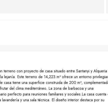
n terreno con proyecto de casa situado entre Santanyi y Alqueria
 la lejanía. Este terreno de 14,223 m² ofrece un entorno privilegi
 de casa tiene una superficie construida de 200 m², complementad
frutar del clima mediterráneo. La zona de barbacoa y una
ario perfecto para reuniones familiares y sociales.La casa cuenta
lavandería y una sala técnica. El diseño interior destaca por su
reando un espacio acogedor y funcional que favorece la