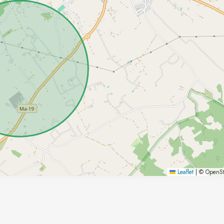
Leaflet
|
© OpenSt