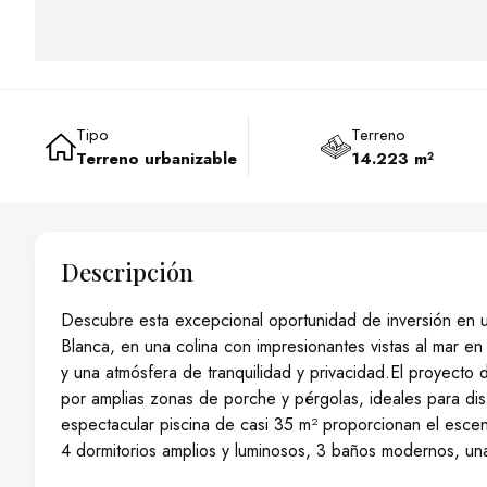
Tipo
Terreno
Terreno urbanizable
14.223 m²
Descripción
Descubre esta excepcional oportunidad de inversión en u
Blanca, en una colina con impresionantes vistas al mar en
y una atmósfera de tranquilidad y privacidad.El proyecto
por amplias zonas de porche y pérgolas, ideales para dis
espectacular piscina de casi 35 m² proporcionan el escen
4 dormitorios amplios y luminosos, 3 baños modernos, una 
concepto abierto que integra salón, comedor y cocina, c