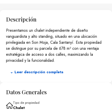
Descripción
Presentamos un chalet independiente de diseño
vanguardista y alto standing, situado en una ubicación
privilegiada en Son Moja, Cala Santanyí. Esta propiedad
se distingue por su parcela de 678 m² con una ventaja
estratégica de acceso a dos calles, maximizando la
privacidad y la funcionalidad.
La edificación, con una superficie construida de 271 m²
⌄ Leer descripción completa
distribuida en dos niveles, refleja un compromiso con la
calidad y la excelencia en el acabado:
La planta baja acoge un amplio y luminoso salón-comedor,
una cocina de diseño completamente amueblada con
Datos Generales
electrodomésticos de alta gama, un aseo de cortesía y
una suite principal que incluye vestidor y baño privado en
Tipo de propiedad
Chalet
suite. Se complementa con un porche cubierto de 16 m².