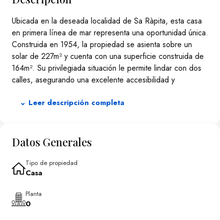
Ubicada en la deseada localidad de Sa Ràpita, esta casa
en primera línea de mar representa una oportunidad única.
Construida en 1954, la propiedad se asienta sobre un
solar de 227m² y cuenta con una superficie construida de
164m². Su privilegiada situación le permite lindar con dos
calles, asegurando una excelente accesibilidad y
luminosidad natural.
⌄ Leer descripción completa
La vivienda ofrece una distribución práctica con 3
dormitorios, 2 baños completos y un aseo. El amplio salón-
comedor y la cocina, ambos equipados con chimenea,
Datos Generales
proporcionan un ambiente acogedor. Además, la casa
cuenta con preinstalación para calefacción, lo que
Tipo de propiedad
contribuye al confort en cualquier época del año.
Casa
Entre sus características destacadas se incluye una terraza
Planta
frontal con vistas directas al mar, ideal para el disfrute al
0
aire libre. La propiedad también dispone de un patio