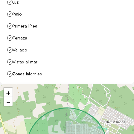
Luz
Patio
Primera línea
Terraza
Vallado
Vistas al mar
Zonas Infantiles
+
−