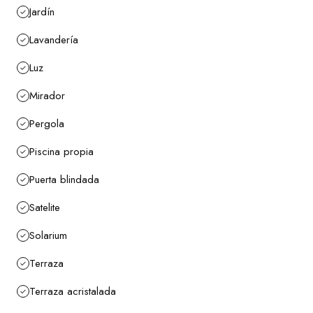
Jardín
Lavandería
Luz
Mirador
Pergola
Piscina propia
Puerta blindada
Satelite
Solarium
Terraza
Terraza acristalada