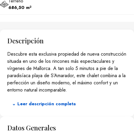
Terreno
686,50 m²
Descripción
Descubre esta exclusiva propiedad de nueva construcción
situada en uno de los rincones más espectaculares y
vírgenes de Mallorca. A tan solo 5 minutos a pie de la
paradisíaca playa de S’Amarador, este chalet combina a la
perfección un diseño moderno, el máximo confort y un
entorno natural incomparable.
Características principales:
⌄ Leer descripción completa
Dormitorios: 3 amplios dormitorios con excelente
iluminación natural.
Datos Generales
Baños: 2 baños completos + 1 práctico aseo de cortesía.