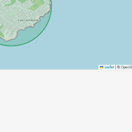
Leaflet
|
© OpenSt