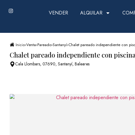
VENDER
ALQUILAR
COM
Inicio
›
Venta
›
Pareado
›
Santanyí
›
Chalet pareado independiente con piscin
Chalet pareado independiente con piscina p
Cala Llombars, 07690, Santanyí, Baleares