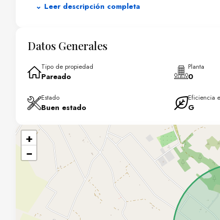
⌄ Leer descripción completa
El exterior cuenta con piscina privada dentro de una par
exclusivo.
La propiedad cuenta con licencia de alquiler turístico (E
Datos Generales
en zonas costeras de Mallorca dado el contexto normativo a
Tipo de propiedad
Planta
Pareado
0
Estado
Eficiencia 
Buen estado
G
+
−