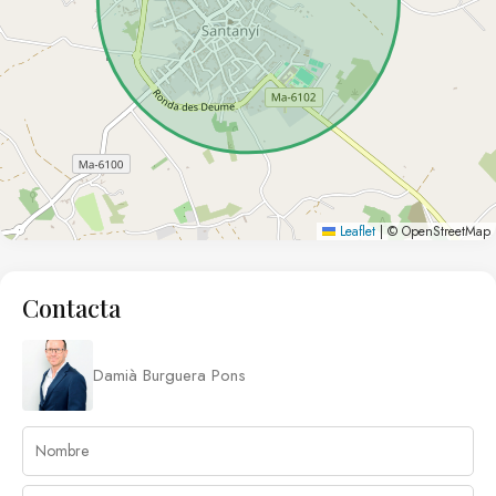
Leaflet
|
© OpenStreetMap
Contacta
Damià Burguera Pons