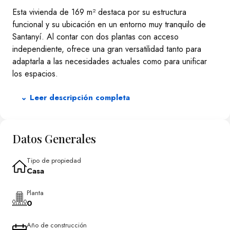
Esta vivienda de 169 m² destaca por su estructura
funcional y su ubicación en un entorno muy tranquilo de
Santanyí. Al contar con dos plantas con acceso
independiente, ofrece una gran versatilidad tanto para
adaptarla a las necesidades actuales como para unificar
los espacios.
Distribución detallada:
⌄ Leer descripción completa
Planta Baja (82 m²): Dispone de un amplio garaje de 29
m² con capacidad para un vehículo y almacenamiento. La
zona habitable (42 m²) cuenta con dos estancias
Datos Generales
independientes, cocina y un baño. Adicionalmente, incluye
un espacio de 11 m² ideal para taller, trastero o almacén.
Tipo de propiedad
Casa
Planta Primera (87 m²): Se distribuye en un luminoso salón-
comedor, cocina independiente con despensa, dos
Planta
dormitorios y un baño completo. Desde esta planta se
0
accede a una pequeña terraza exterior con escaleras que
comunican con la azotea.
Año de construcción