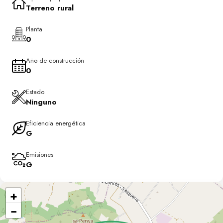
Terreno rural
Planta
0
Año de construcción
0
Estado
Ninguno
Eficiencia energética
G
Emisiones
G
+
−