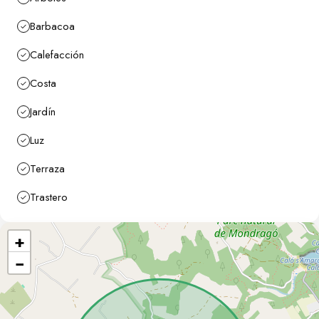
Barbacoa
Calefacción
Costa
Jardín
Luz
Terraza
Trastero
+
−