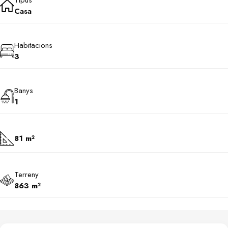
Tipus
Casa
Habitacions
3
Banys
1
81 m²
Terreny
863 m²