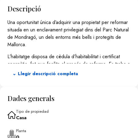
Descripció
Una oportunitat única d’adquirir una propietat per reformar
situada en un enclavament privilegiat dins del Parc Natural
de Mondragó, un dels entorns més bells i protegits de
Mallorca.
L’habitatge disposa de cèdula d’habitabilitat i certificat
energètic, fet que facilita el procés de reforma. Es troba a
només 5 minuts amb cotxe d’algunes de les platges més
⌄ Llegir descripció completa
espectaculars de l’illa, com S'Amarador i Cala Mondragó.
La finca compta amb una parcel·la d’aproximadament 863
Dades generals
m², oferint amplitud, privacitat i múltiples possibilitats de
disseny. La distribució actual inclou sala d’estar-menjador,
Tipo de propiedad
cuina, bany i tres dormitoris amplis, constituint una base
Casa
ideal per a una reforma integral.
Planta
Una propietat perfecta per a aquells que busquen crear
0