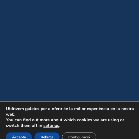
Utilitzem galetes per a oferir-te la millor experiència en la nostra
web.
You can find out more about which cookies we are using or
switch them off in
settings
.
Accepta
Rebutja
Configuració